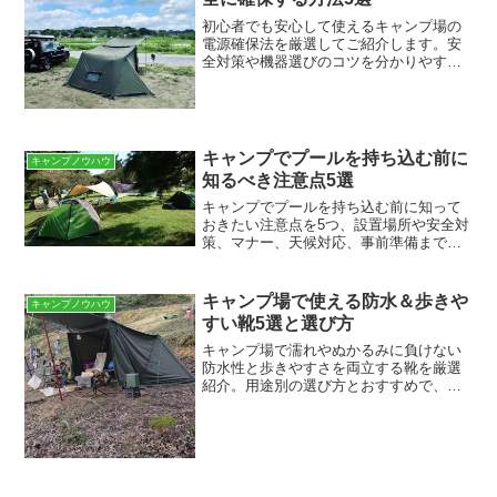
初心者でも安心して使えるキャンプ場の
電源確保法を厳選してご紹介します。安
全対策や機器選びのコツを分かりやすく
解説しますので、快適なアウトドアを目
指す方はぜひご覧ください。電源サイト
の事前確認と予約方法電源サイトを使う
前は、電源口の数やコンセ...
キャンプでプールを持ち込む前に
キャンプノウハウ
知るべき注意点5選
キャンプでプールを持ち込む前に知って
おきたい注意点を5つ、設置場所や安全対
策、マナー、天候対応、事前準備までわ
かりやすく解説します。家族で安心して
楽しむための必読ポイントです。設置場
所と地盤の安全確認設置場所は平らで水
キャンプ場で使える防水＆歩きや
キャンプノウハウ
はけが良く、風当たりや...
すい靴5選と選び方
キャンプ場で濡れやぬかるみに負けない
防水性と歩きやすさを両立する靴を厳選
紹介。用途別の選び方とおすすめで、最
適な一足が見つかります。キャンプ向け
靴の選び方：防水性・フィット感・グリ
ップのチェックポイントキャンプでは靴
の防水性、フィット感、グ...