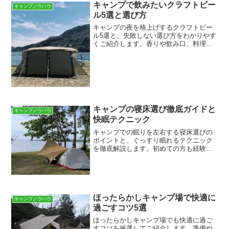
キャンプで飲みたいクラフトビー
キャンプノウハウ
ル5選と選び方
キャンプの夜を格上げするクラフトビー
ル5選と、失敗しない選び方をわかりやす
くご紹介します。香りや飲み口、料理と
の相性までチェックして、次のアウトド
アをもっと美味しく楽しみましょう。キ
ャンプで失敗しないクラフトビールの選
び方：まず押さえるポイ...
キャンプの寝床選び徹底ガイドと
キャンプノウハウ
快眠テクニック
キャンプでの眠りを左右する寝床選びの
ポイントと、ぐっすり眠れるテクニック
を徹底解説します。初めての方も経験者
も、快適な眠りへの道筋がきっと見つか
る導入です。寝心地を左右する基本要素
と快眠のコツ寝心地を左右する基本要素
は、枕の高さと硬さ、マッ...
ほったらかしキャンプ場で快適に
キャンプノウハウ
過ごすコツ5選
ほったらかしキャンプ場でも快適に過ご
すコツを厳選してご紹介します。準備や