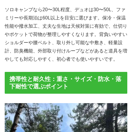
ソロキャンプなら20〜30L程度、デュオは30〜50L、ファ
ミリーや長期泊は60L以上を目安に選びます。保冷・保温
性能や撥水加工、丈夫な生地は天候対策に有効で、仕切り
やポケットで荷物が整理しやすくなります。背負いやすい
ショルダーや腰ベルト、取り外し可能な中敷き、軽量設
計、防臭機能、外部取り付けループなどがあると道具を増
やしても対応しやすく、初心者でも使いやすいです。
携帯性と耐久性：重さ・サイズ・防水・落
下耐性で選ぶポイント