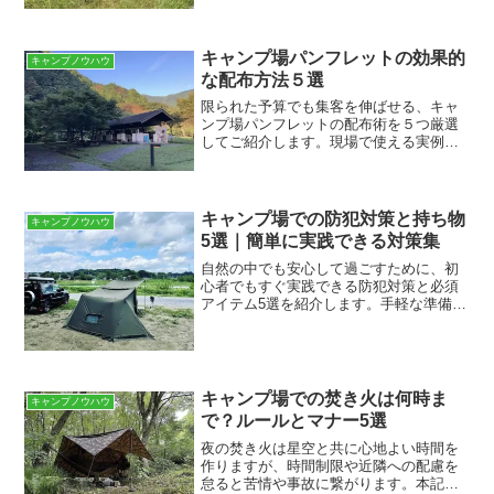
キャンプ場パンフレットの効果的
キャンプノウハウ
な配布方法５選
限られた予算でも集客を伸ばせる、キャ
ンプ場パンフレットの配布術を５つ厳選
してご紹介します。現場で使える実例と
簡単に始められる方法で、効率よくリー
チを広げるコツを身につけましょう。タ
ーゲットに届く配布場所を選ぶターゲッ
トに届く配布場所を選ぶに...
キャンプ場での防犯対策と持ち物
キャンプノウハウ
5選｜簡単に実践できる対策集
自然の中でも安心して過ごすために、初
心者でもすぐ実践できる防犯対策と必須
アイテム5選を紹介します。手軽な準備と
具体例でトラブル回避ができ、家族や仲
間と安全に楽しむためのポイントも分か
りやすく解説します。キャンプ前に確認
する防犯チェックリスト...
キャンプ場での焚き火は何時ま
キャンプノウハウ
で？ルールとマナー5選
夜の焚き火は星空と共に心地よい時間を
作りますが、時間制限や近隣への配慮を
怠ると苦情や事故に繋がります。本記事