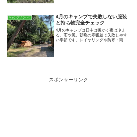
ではキャンプ場での焚き火の一般的な終
了時間や、周囲と安心して楽しむための
ルールとマナー5選を具体的に解説しま
4月のキャンプで失敗しない服装
す。焚き火の利用時間とキ...
キャンプノウハウ
と持ち物完全チェック
4月のキャンプは日中は暖かく夜は冷え
る。雨や風、朝晩の寒暖差で失敗しやす
い季節です。レイヤリングや防寒・雨対
策、靴選びや必携アイテムまでわかりや
すくチェックして、安心して出発しまし
ょう。気候別の服装チェック：朝晩の寒
さと日中の暑さに備えるレ...
スポンサーリンク