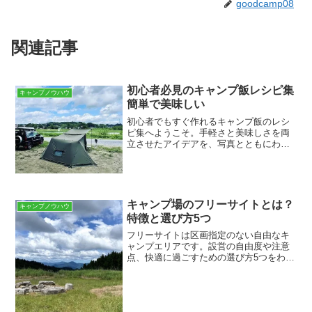
goodcamp08
関連記事
初心者必見のキャンプ飯レシピ集
キャンプノウハウ
簡単で美味しい
初心者でもすぐ作れるキャンプ飯のレシ
ピ集へようこそ。手軽さと美味しさを両
立させたアイデアを、写真とともにわか
りやすく紹介します。今夜の焚き火メニ
ューを一緒に決めましょう。誰でも作れ
る基本のキャンプ飯レシピ10選誰でも作
れる基本のキャンプ飯1...
キャンプ場のフリーサイトとは？
キャンプノウハウ
特徴と選び方5つ
フリーサイトは区画指定のない自由なキ
ャンプエリアです。設営の自由度や注意
点、快適に過ごすための選び方5つをわか
りやすく解説します。初心者向けのポイ
ントや季節ごとの注意点、設備の見極め
方まで網羅してお届けします。フリーサ
イトとは：基本の特徴と...