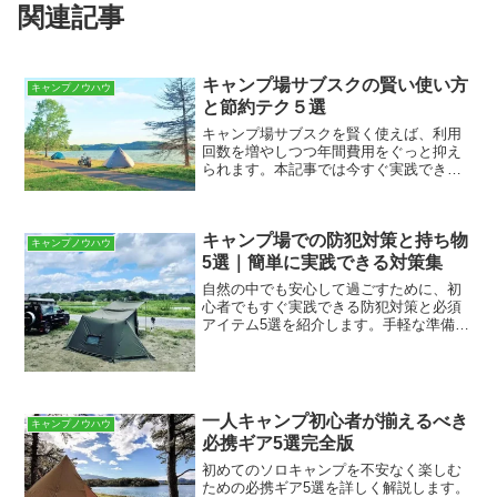
関連記事
キャンプ場サブスクの賢い使い方
キャンプノウハウ
と節約テク５選
キャンプ場サブスクを賢く使えば、利用
回数を増やしつつ年間費用をぐっと抑え
られます。本記事では今すぐ実践できる
節約テク5選と賢い活用法を具体例付きで
分かりやすくご紹介します。自分に合っ
たプランを見極める方法キャンプの目的
キャンプ場での防犯対策と持ち物
（リラックスかアクティ...
キャンプノウハウ
5選｜簡単に実践できる対策集
自然の中でも安心して過ごすために、初
心者でもすぐ実践できる防犯対策と必須
アイテム5選を紹介します。手軽な準備と
具体例でトラブル回避ができ、家族や仲
間と安全に楽しむためのポイントも分か
りやすく解説します。キャンプ前に確認
する防犯チェックリスト...
一人キャンプ初心者が揃えるべき
キャンプノウハウ
必携ギア5選完全版
初めてのソロキャンプを不安なく楽しむ
ための必携ギア5選を詳しく解説します。