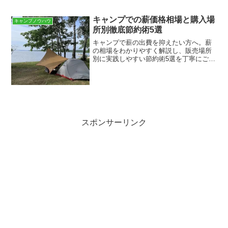
キャンプでの薪価格相場と購入場
キャンプノウハウ
所別徹底節約術5選
キャンプで薪の出費を抑えたい方へ。薪
の相場をわかりやすく解説し、販売場所
別に実践しやすい節約術5選を丁寧にご紹
介します。キャンプ用薪の価格相場と種
類ごとの特徴キャンプ用薪の価格は量や
乾燥度で変わり、1束＝300〜800円、1立
方メートル＝1...
スポンサーリンク