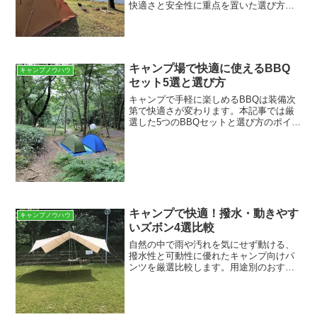
快適さと安全性に重点を置いた選び方と
使い方のコツで、準備万端で出発できま
す。テント選び：快適さと設営のしやす
さで選ぶポイントテント選びでは、まず
人数に合った広さと居住...
キャンプ場で快適に使えるBBQ
キャンプノウハウ
セット5選と選び方
キャンプで手軽に楽しめるBBQは装備次
第で快適さが変わります。本記事では厳
選した5つのBBQセットと選び方のポイン
トを紹介し、初心者から上級者まで満足
できる一台選びをサポートします。キャ
ンプ場で失敗しない！BBQセット選びの
チェックポイント...
キャンプで快適！撥水・動きやす
キャンプノウハウ
いズボン4選比較
自然の中で雨や汚れを気にせず動ける、
撥水性と可動性に優れたキャンプ向けパ
ンツを厳選比較します。用途別のおすす
めや選び方のコツも解説するので、快適
な装備選びにぜひお役立てください。撥
水性で選ぶ：雨でも安心のはっ水パンツ
比較撥水性で選ぶ：雨でも...