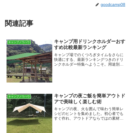
goodcamp08
関連記事
キャンプ用ドリンクホルダーおす
キャンプノウハウ
すめ比較最新ランキング
キャンプ場でのくつろぎタイムをさらに
快適にする、最新ランキングつきのドリ
ンクホルダー特集へようこそ。用途別の
ポイントを丁寧に比較し、あなたにぴっ
たりの一本を見つけられる記事です。最
新ランキングで選ぶキャンプ用ドリンク
ホルダーのおすすめ最新ラ...
キャンプの夜ご飯を簡単アウトド
キャンプノウハウ
アで美味しく楽しむ術
キャンプの夜、火を囲んで味わう簡単レ
シピのヒントを集めました。初心者でも
すぐ作れ、アウトドアならではの素材で
味わいが広がります。自然の空気の中で
の食事を、今すぐもっと楽しく始めまし
ょう。アウトドアで簡単・美味しいキャ