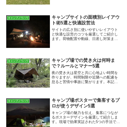
ンプの夜ごはんのコツキャ...
キャンプサイトの面積別レイアウ
キャンプノウハウ
ト術5選と快適設営法
サイトの広さ別に使いやすいレイアウト
と快適な設営のコツを厳選してご紹介し
ます。荷物配置や動線、日差し対策まで
実例で分かりやすく解説するので、次の
キャンプがもっと快適になります。小ス
ペース向け：効率的な動線と収納で快適
設営小スペースでも快適に...
キャンプ場での焚き火は何時ま
キャンプノウハウ
で？ルールとマナー5選
夜の焚き火は星空と共に心地よい時間を
作りますが、時間制限や近隣への配慮を
怠ると苦情や事故に繋がります。本記事
ではキャンプ場での焚き火の一般的な終
了時間や、周囲と安心して楽しむための
ルールとマナー5選を具体的に解説しま
キャンプ場ポスターで集客するプ
す。焚き火の利用時間とキ...
キャンプノウハウ
ロが使うデザイン5選
キャンプ場の魅力を伝え、集客につなが
るポスターデザインを厳選して紹介しま
す。現場で効果実証された5つの手法で来
場者をぐっと引き寄せます。心を掴むメ