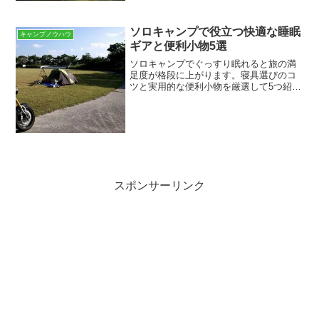
インビジュアルで集客力を最大化する方
法メインビジュアルは第一印象で心を掴
ソロキャンプで役立つ快適な睡眠
む重要な役割を果たしま...
キャンプノウハウ
ギアと便利小物5選
ソロキャンプでぐっすり眠れると旅の満
足度が格段に上がります。寝具選びのコ
ツと実用的な便利小物を厳選して5つ紹介
します。初心者でも使いやすいアイテム
で快適な夜を実現しましょう。軽量性や
温度調整、設営の簡単さにも触れるので
ギア選びの判断がラクに...
スポンサーリンク