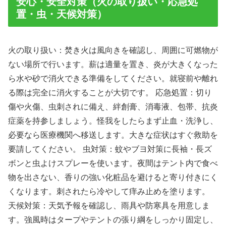
安心・安全対策（火の取り扱い・応急処
置・虫・天候対策）
火の取り扱い：焚き火は風向きを確認し、周囲に可燃物が
ない場所で行います。薪は適量を置き、炎が大きくなった
ら水や砂で消火できる準備をしてください。就寝前や離れ
る際は完全に消火することが大切です。 応急処置：切り
傷や火傷、虫刺されに備え、絆創膏、消毒液、包帯、抗炎
症薬を持参しましょう。怪我をしたらまず止血・洗浄し、
必要なら医療機関へ移送します。大きな症状はすぐ救助を
要請してください。 虫対策：蚊やブヨ対策に長袖・長ズ
ボンと虫よけスプレーを使います。夜間はテント内で食べ
物を出さない、香りの強い化粧品を避けると寄り付きにく
くなります。刺されたら冷やして痒み止めを塗ります。
天候対策：天気予報を確認し、雨具や防寒具を用意しま
す。強風時はタープやテントの張り綱をしっかり固定し、